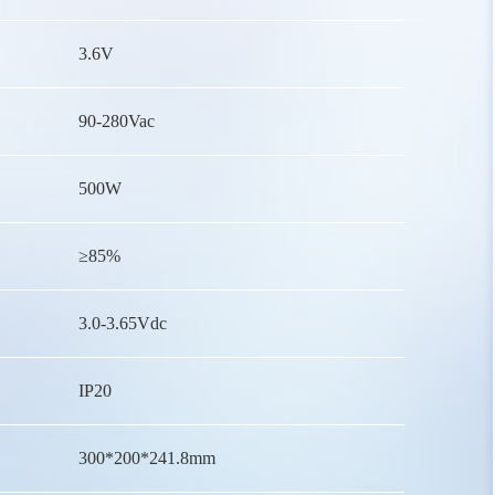
3.6V
90-280Vac
500W
≥85%
3.0-3.65Vdc
IP20
300*200*241.8mm